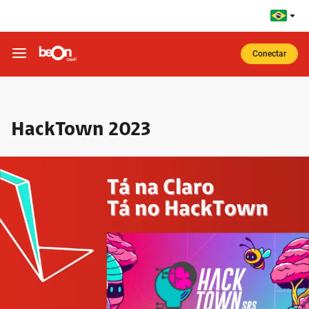
Ir para o corpo do site
Ir para o Cabeçalho
Ir para o Rodapé
Conectar
HackTown 2023