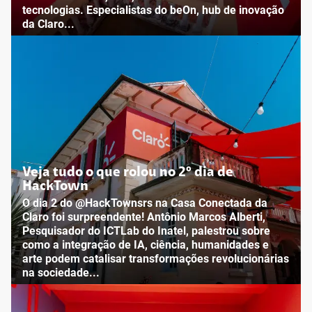
tecnologias. Especialistas do beOn, hub de inovação
da Claro...
Veja tudo o que rolou no 2º dia de
HackTown
O dia 2 do @HackTownsrs na Casa Conectada da
Claro foi surpreendente! Antônio Marcos Alberti,
Pesquisador do ICTLab do Inatel, palestrou sobre
como a integração de IA, ciência, humanidades e
arte podem catalisar transformações revolucionárias
na sociedade...