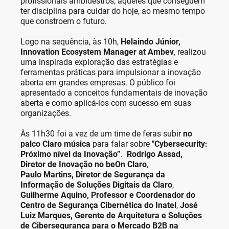
profissionais ambidestros, aqueles que conseguem
ter disciplina para cuidar do hoje, ao mesmo tempo
que constroem o futuro.
Logo na sequência, às 10h,
Helaindo Júnior,
Innovation Ecosystem Manager at Ambev
, realizou
uma inspirada exploração das estratégias e
ferramentas práticas para impulsionar a inovação
aberta em grandes empresas. O público foi
apresentado a conceitos fundamentais de inovação
aberta e como aplicá-los com sucesso em suas
organizações.
Às 11h30 foi a vez de um time de feras subir
no
palco Claro música
para falar sobre
"Cybersecurity:
Próximo nível da Inovação”
.
Rodrigo Assad,
Diretor de Inovação no beOn Claro
,
Paulo Martins, Diretor de Segurança da
Informação de Soluções Digitais da Claro
,
Guilherme Aquino, Professor e Coordenador do
Centro de Segurança Cibernética do Inatel
,
José
Luiz Marques, Gerente de Arquitetura e Soluções
de Cibersegurança para o Mercado B2B na