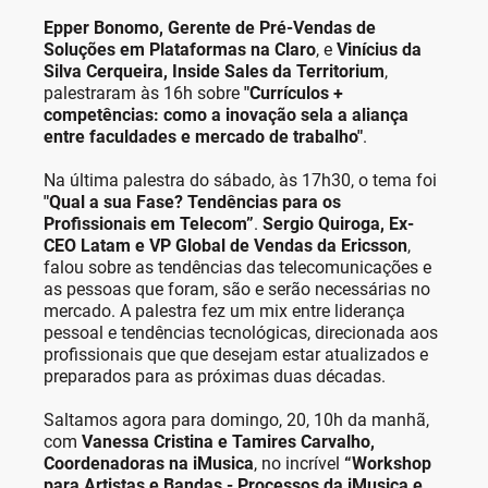
Epper Bonomo, Gerente de Pré-Vendas de
Soluções em Plataformas na Claro
, e
Vinícius da
Silva Cerqueira, Inside Sales da Territorium
,
palestraram às 16h sobre
"Currículos +
competências: como a inovação sela a aliança
entre faculdades e mercado de trabalho"
.
Na última palestra do sábado, às 17h30, o tema foi
"Qual a sua Fase? Tendências para os
Profissionais em Telecom”
.
Sergio Quiroga, Ex-
CEO Latam e VP Global de Vendas da Ericsson
,
falou sobre as tendências das telecomunicações e
as pessoas que foram, são e serão necessárias no
mercado. A palestra fez um mix entre liderança
pessoal e tendências tecnológicas, direcionada aos
profissionais que que desejam estar atualizados e
preparados para as próximas duas décadas.
Saltamos agora para domingo, 20, 10h da manhã,
com
Vanessa Cristina e Tamires Carvalho,
Coordenadoras na iMusica
, no incrível
“Workshop
para Artistas e Bandas - Processos da iMusica e