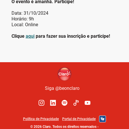
O evento é amanhã. Participe!
Data: 31/10/2024
Horário: 9h
Local: Online
Clique
aqui
para fazer sua inscrição e participe!
Siga @beonclaro
Política de Privacidade
Portal de Privacidade
©
2026
Claro. Todos os direitos reservados
-