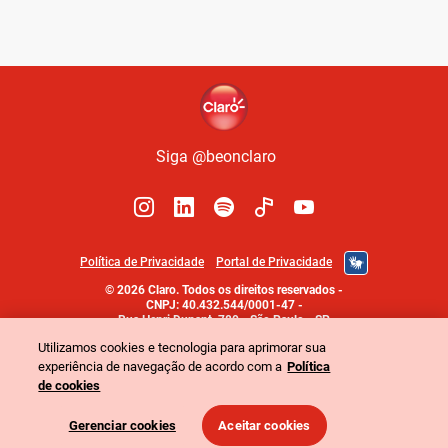
Siga @beonclaro
Política de Privacidade
Portal de Privacidade
©
2026
Claro. Todos os direitos reservados
-
CNPJ: 40.432.544/0001-47
-
Rua Henri Dunant, 780 - São Paulo - SP
Utilizamos cookies e tecnologia para aprimorar sua
experiência de navegação de acordo com a
Política
de cookies
Gerenciar cookies
Aceitar cookies