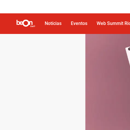
Ir para o corpo do site
Ir para o Cabeçalho
Ir para o Rodapé
Notícias
Eventos
Web Summit Ri
Novo app Minha Claro móvel foi o vencedor no projeto Inovação pelo Design 2020, da Fast Company